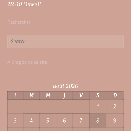
24510 Limeuil
Rechercher
À propos de ce site
août 2026
L
M
M
J
V
S
D
1
2
3
4
5
6
7
8
9