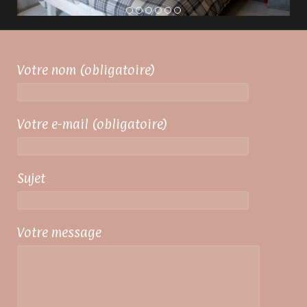
1
2
3
4
5
6
Votre nom (obligatoire)
Votre e-mail (obligatoire)
Sujet
Votre message