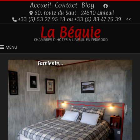
Accueil
Contact
Blog
60, route du Saut - 24510 Limeuil
+33 (5) 53 27 95 13 ou +33 (6) 83 47 76 39
<<
La Béquie
CHAMBRES D'HÔTES À LIMEUIL EN PÉRIGORD
MENU
FARNIENTE…
Farniente…